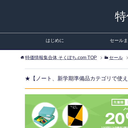
特
はじめに
セールま
特価情報集合体 そくぽち.com
TOP
セール
★【ノート、新学期準備品カテゴリで使える