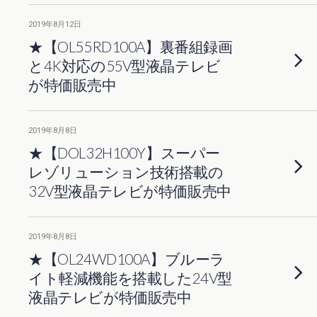
2019年8月12日
★【OL55RD100A】裏番組録画
と4K対応の55V型液晶テレビ
が特価販売中
2019年8月8日
★【DOL32H100Y】スーパー
レゾリューション技術搭載の
32V型液晶テレビが特価販売中
2019年8月8日
★【OL24WD100A】ブルーラ
イト軽減機能を搭載した24V型
液晶テレビが特価販売中