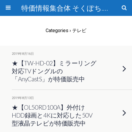
特価情報集合体 そくぽち.com
Categories ›
テレビ
2019年8月16日
★【TW-HD-02】ミラーリング
対応TVドングルの
「AnyCastS」が特価販売中
2019年8月13日
★【OL50RD100A】外付け
HDD録画と4Kに対応した50V
型液晶テレビが特価販売中