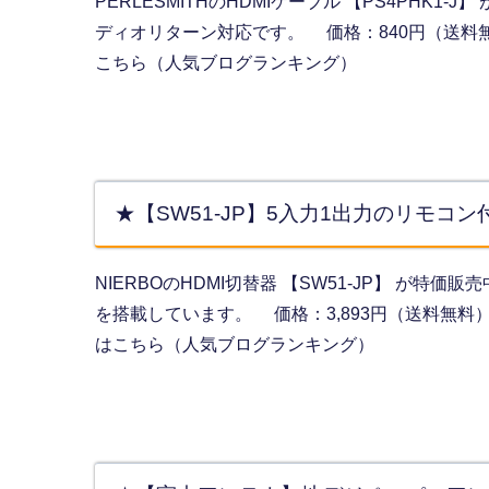
PERLESMITHのHDMIケーブル 【PS4PHK1-J】
ディオリターン対応です。 価格：840円（送料無料）
こちら（人気ブログランキング）
★【SW51-JP】5入力1出力のリモコ
NIERBOのHDMI切替器 【SW51-JP】 が特価
を搭載しています。 価格：3,893円（送料無料） ⇒ 
はこちら（人気ブログランキング）