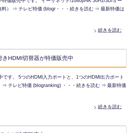
 が特価販売中です。 イーサネット/1080p/4K 30Hz/3D/オー
 ⇒ テレビ特価 (blogr・・・続きを読む ⇒ 最新特価は
続きを読む
ン付きHDMI切替器が特価販売中
販売中です。 5つのHDMI入力ポートと、1つのHDMI出力ポート
テレビ特価 (blogranking) ・・・続きを読む ⇒ 最新特価
続きを読む