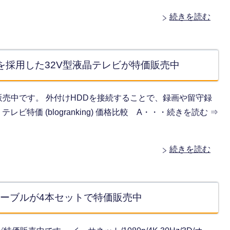
続きを読む
ンを採用した32V型液晶テレビが特価販売中
特価販売中です。 外付けHDDを接続することで、録画や留守録
レビ特価 (blogranking) 価格比較 A・・・続きを読む ⇒
続きを読む
Iケーブルが4本セットで特価販売中