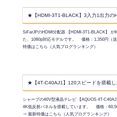
★【HDMI-3T1-BLACK】3入力1出
SiFarJPのHDMI分配器 【HDMI-3T1-BL
た、1080p対応モデルです。 価格：1,350円（送料
特価はこちら（人気ブログランキング）
★【4T-C40AJ1】120スピードを搭載
シャープの40V型液晶テレビ 【AQUOS 4T-C
4K低反射パネルを搭載しています。 価格：60,500
⇒ 最新特価はこちら（人気ブログランキング）