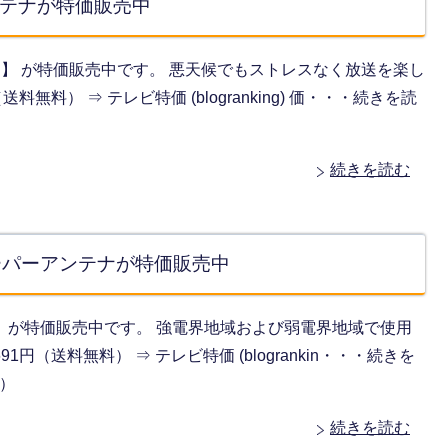
テナが特価販売中
テナ】 が特価販売中です。 悪天候でもストレスなく放送を楽し
料） ⇒ テレビ特価 (blogranking) 価・・・続きを読
続きを読む
ペーパーアンテナが特価販売中
1B】 が特価販売中です。 強電界地域および弱電界地域で使用
（送料無料） ⇒ テレビ特価 (blogrankin・・・続きを
）
続きを読む