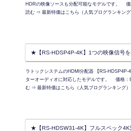
HDRの映像ソースも分配可能なモデルです。 価格：
読む ⇒ 最新特価はこちら（人気ブログランキング
★【RS-HDSP4P-4K】1つの映像信
ラトックシステムのHDMI分配器 【RS-HDSP4P-
ターオーディオに対応したモデルです。 価格：8,9
む ⇒ 最新特価はこちら（人気ブログランキング）
★【RS-HDSW31-4K】フルスペック