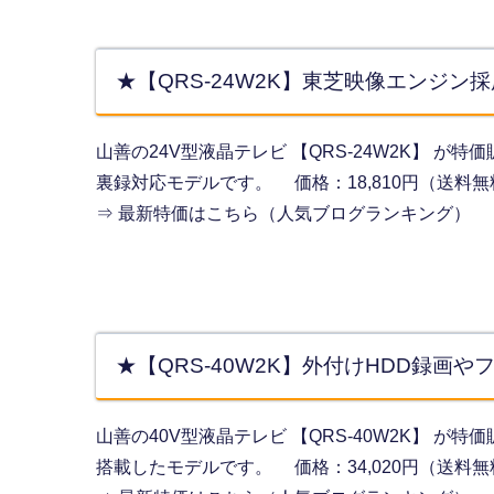
★【QRS-24W2K】東芝映像エンジン
山善の24V型液晶テレビ 【QRS-24W2K】 
裏録対応モデルです。 価格：18,810円（送料無料） 
⇒ 最新特価はこちら（人気ブログランキング）
★【QRS-40W2K】外付けHDD録画
山善の40V型液晶テレビ 【QRS-40W2K】 
搭載したモデルです。 価格：34,020円（送料無料） 