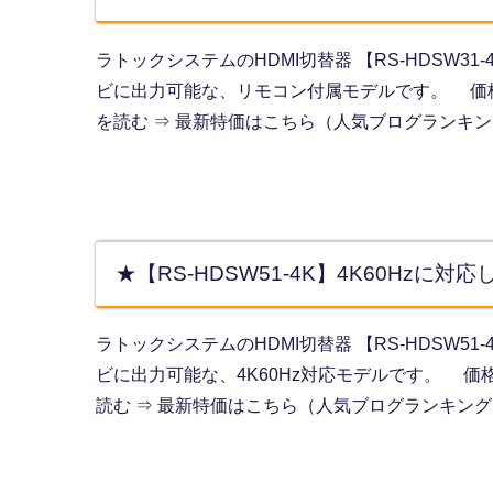
ラトックシステムのHDMI切替器 【RS-HDSW31
ビに出力可能な、リモコン付属モデルです。 価格：3
を読む ⇒ 最新特価はこちら（人気ブログランキ
★【RS-HDSW51-4K】4K60Hzに
ラトックシステムのHDMI切替器 【RS-HDSW51
ビに出力可能な、4K60Hz対応モデルです。 価格
読む ⇒ 最新特価はこちら（人気ブログランキング