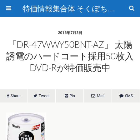
特価情報集合体 そくぽち.com
2013年7月3日
「DR-47WWY50BNT-AZ」 太陽
誘電のハードコート採用50枚入
DVD-Rが特価販売中
Share
Tweet
Pin
Mail
SMS