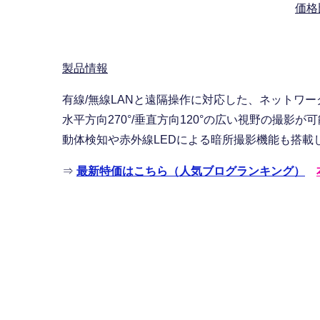
価格
製品情報
有線/無線LANと遠隔操作に対応した、ネットワ
水平方向270°/垂直方向120°の広い視野の撮影が
動体検知や赤外線LEDによる暗所撮影機能も搭載
⇒
最新特価はこちら（人気ブログランキング）