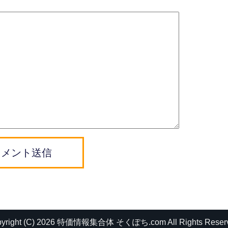
コメント送信
pyright (C) 2026 特価情報集合体 そくぽち.com
All Rights Reser