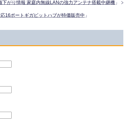
 7/7値下がり情報 家庭内無線LANの強力アンテナ搭載中継機
」
AN対応16ポートギガビットハブが特価販売中
」