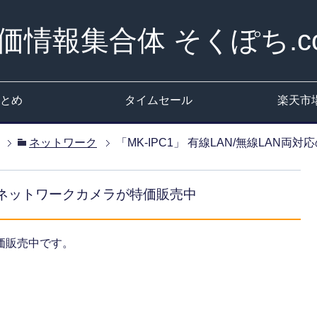
価情報集合体 そくぽち.c
とめ
タイムセール
楽天市
ネットワーク
「MK-IPC1」 有線LAN/無線LAN
対応のネットワークカメラが特価販売中
価販売中です。