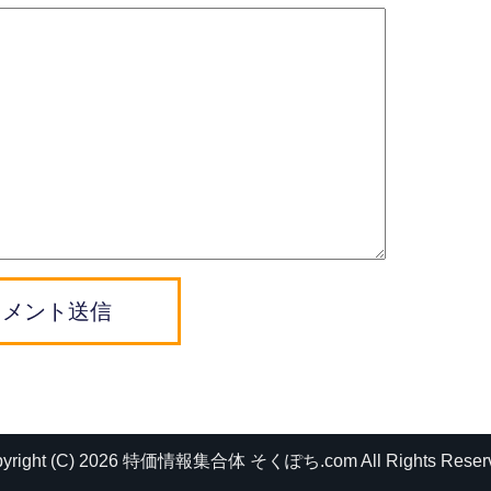
コメント送信
pyright (C) 2026 特価情報集合体 そくぽち.com
All Rights Reser