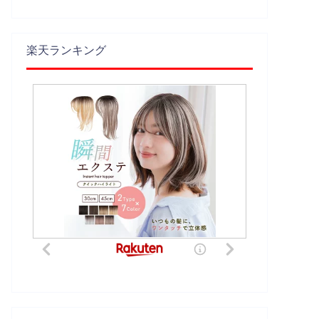
楽天ランキング