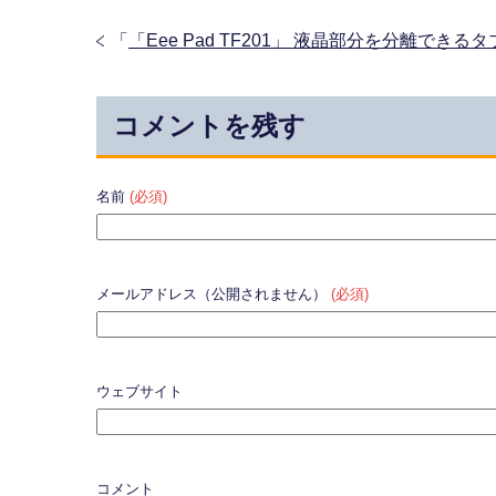
「
「Eee Pad TF201」 液晶部分を分離でき
コメントを残す
名前
(必須)
メールアドレス（公開されません）
(必須)
ウェブサイト
コメント