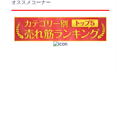
オススメコーナー